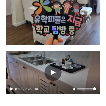
0:00
/
0:45
1×