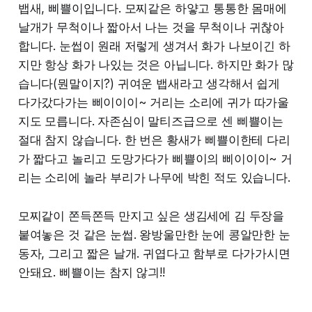
뱁새, 삐쁠이입니다. 모찌같은 하얗고 통통한 몸매에
날개가 무척이나 짧아서 나는 것을 무척이나 귀찮아
합니다. 눈썹이 원래 저렇게 생겨서 화가 나보이긴 하
지만 항상 화가 나있는 것은 아닙니다. 하지만 화가 많
습니다(뭔말이지?) 귀여운 뱁새라고 생각해서 쉽게
다가갔다가는 삐이이이~ 거리는 소리에 귀가 따가울
지도 모릅니다. 자존심이 말티즈급으로 센 삐쁠이는
절대 참지 않습니다. 한 번은 황새가 삐쁠이한테 다리
가 짧다고 놀리고 도망가다가 삐쁠이의 삐이이이~ 거
리는 소리에 놀라 부리가 나무에 박힌 적도 있습니다.
모찌같이 쫀득쫀득 만지고 싶은 생김세에 김 두장을
붙여놓은 것 같은 눈썹. 왕방울만한 눈에 콩알만한 눈
동자, 그리고 짧은 날개. 귀엽다고 함부로 다가가시면
안돼요. 삐쁠이는 참지 않긔!!