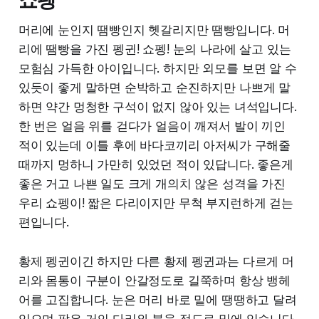
쇼펭
머리에 눈인지 땜빵인지 헷갈리지만 땜빵입니다. 머
리에 땜빵을 가진 펭귄! 쇼펭! 눈의 나라에 살고 있는
모험심 가득한 아이입니다. 하지만 외모를 보면 알 수
있듯이 좋게 말하면 순박하고 순진하지만 나쁘게 말
하면 약간 멍청한 구석이 없지 않아 있는 녀석입니다.
한 번은 얼음 위를 걷다가 얼음이 깨져서 발이 끼인
적이 있는데 이틀 후에 바다코끼리 아저씨가 구해줄
때까지 멍하니 가만히 있었던 적이 있답니다. 좋은게
좋은 거고 나쁜 일도 크게 개의치 않은 성격을 가진
우리 쇼펭이! 짧은 다리이지만 무척 부지런하게 걷는
편입니다.
황제 펭귄이긴 하지만 다른 황제 펭귄과는 다르게 머
리와 몸통이 구분이 안갈정도로 길쭉하며 항상 뱅헤
어를 고집합니다. 눈은 머리 바로 밑에 땡땡하고 달려
있으며 팔은 거의 다리와 붙을 정도로 밑에 있습니다.