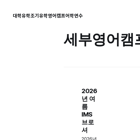
대학유학
조기유학
영어캠프
어학연수
세부영어캠
2026
년 여
름
IMS
브로
셔
2026년