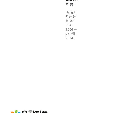
여름
IMS 브
By 유학
로셔입
피플 문
니다.
의 02-
554-
8666
26 8월
2024