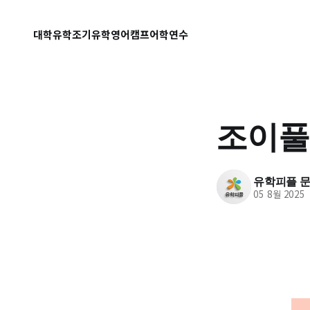
대학유학
조기유학
영어캠프
어학연수
조이풀
유학피플 문의
05 8월 2025