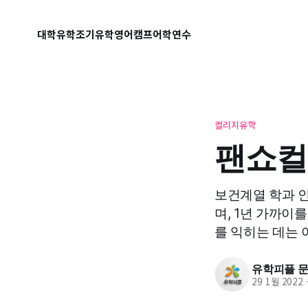
대학유학
조기유학
영어캠프
어학연수
컬리지유학
팬쇼컬
보건계열 학과 
며, 1년 가까이
를 익히는 데는 
유학피플 문의
29 1월 2022